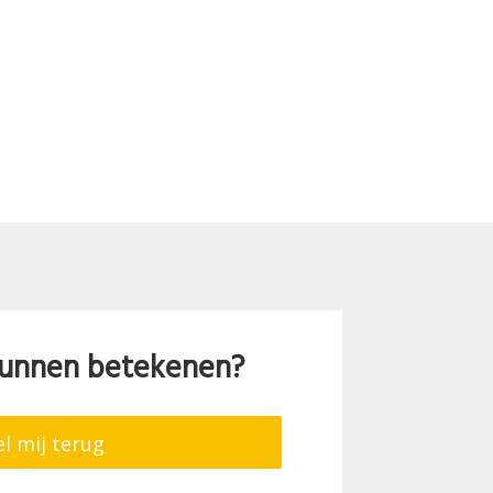
 kunnen betekenen?
l mij terug