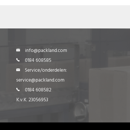
info@packland.com
0184 608585
Service/onderdelen:
service@packland.com
0184 608582
K.v.K. 23056953