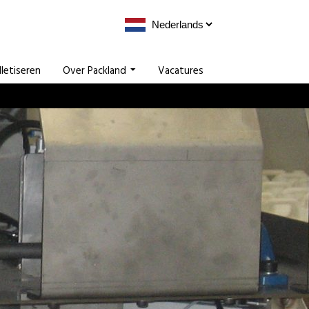
lletiseren
Over Packland
Vacatures