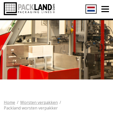
Home
Ontstapelen
Emmers
Blikken
Flessen, Jerrycans
Verpakken
Blikken, flessen, jerrycans
Kit- en vetkokers
Home
Worsten verpakken
Packland worsten verpakker