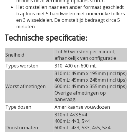
middels deze verbinding updates sturen
Het omstellen naar een ander formaat geschiedt
traploos met 5 handwielen met numerieke tellers
en 3 wisseldelen. De omsteltijd bedraagt circa 5
minuten
Technische specificatie:
Tot 60 worsten per minuut,
Snelheid
afhankelijk van configuratie
Types worsten
310, 400 en 600 mL
310mL: 49mm x 195mm (incl tips)
400mL: 49mm x 248mm (incl tips)
Worst afmetingen
600mL: 49mm x 355mm (incl tips)
Overige afmetingen op
aanvraag.
Type dozen
Amerikaanse vouwdozen
310ml: 4×3 5×4
400mL: 4×3, 5×4
Doosformaten
600mL: 4×3, 5×3, 4×5, 5×4